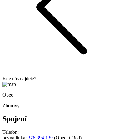
Kde nás najdete?
Obec
Zborovy
Spojení
Telefon:
pevná linka:
376 394 139
(Obecní úřad)