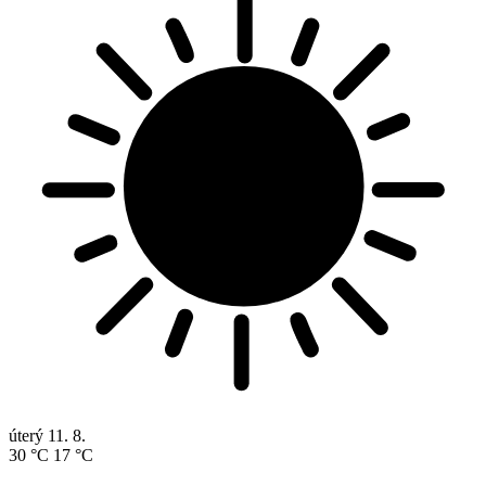
úterý
11. 8.
30 °C
17 °C