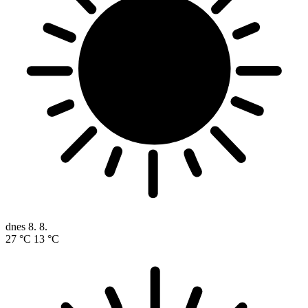
dnes
8. 8.
27 °C
13 °C