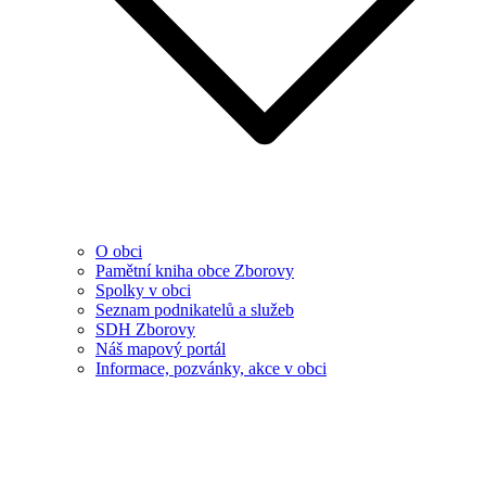
O obci
Pamětní kniha obce Zborovy
Spolky v obci
Seznam podnikatelů a služeb
SDH Zborovy
Náš mapový portál
Informace, pozvánky, akce v obci