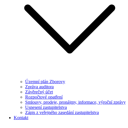
Územní plán Zborovy
Zpráva auditora
Závěrečný účet
Rozpočtové opatření
Smlouvy, prodeje, pronájmy, informace, výroční zprávy
Usnesení zastupitelstva
Zápis z veřejného zasedání zastupitelstva
Kontakt