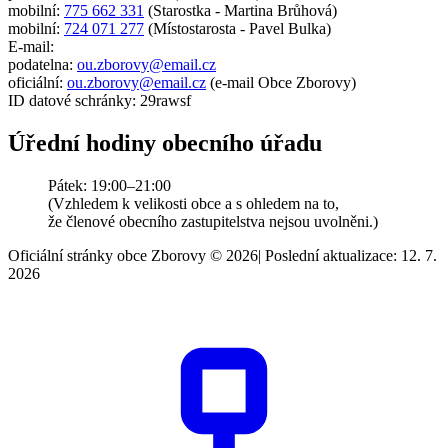
mobilní:
775 662 331
(Starostka - Martina Brůhová)
mobilní:
724 071 277
(Místostarosta - Pavel Bulka)
E-mail:
podatelna:
ou.zborovy@email.cz
oficiální:
ou.zborovy@email.cz
(e-mail Obce Zborovy)
ID datové schránky: 29rawsf
Úřední hodiny obecního úřadu
Pátek: 19:00–21:00
(Vzhledem k velikosti obce a s ohledem na to,
že členové obecního zastupitelstva nejsou uvolněni.)
Oficiální stránky obce Zborovy © 2026
|
Poslední aktualizace: 12. 7.
2026