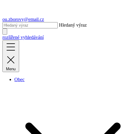
ou.zborovy@email.cz
Hledaný výraz
rozšířené vyhledávání
Menu
Obec