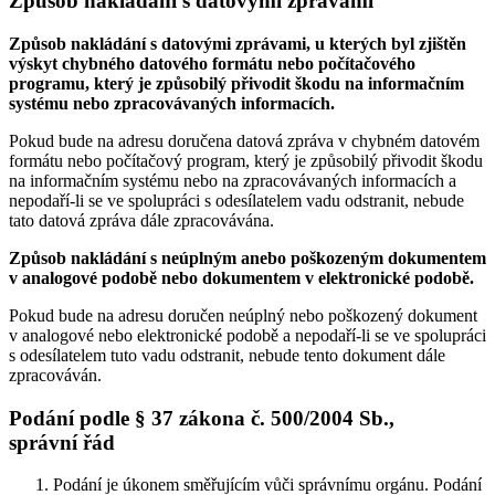
Způsob nakládání s datovými zprávami
Způsob nakládání s datovými zprávami, u kterých byl zjištěn
výskyt chybného datového formátu nebo počítačového
programu, který je způsobilý přivodit škodu na informačním
systému nebo zpracovávaných informacích.
Pokud bude na adresu doručena datová zpráva v chybném datovém
formátu nebo počítačový program, který je způsobilý přivodit škodu
na informačním systému nebo na zpracovávaných informacích a
nepodaří-li se ve spolupráci s odesílatelem vadu odstranit, nebude
tato datová zpráva dále zpracovávána.
Způsob nakládání s neúplným anebo poškozeným dokumentem
v analogové podobě nebo dokumentem v elektronické podobě.
Pokud bude na adresu doručen neúplný nebo poškozený dokument
v analogové nebo elektronické podobě a nepodaří-li se ve spolupráci
s odesílatelem tuto vadu odstranit, nebude tento dokument dále
zpracováván.
Podání podle § 37 zákona č. 500/2004 Sb.,
správní řád
Podání je úkonem směřujícím vůči správnímu orgánu. Podání