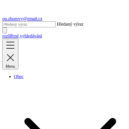
ou.zborovy@email.cz
Hledaný výraz
rozšířené vyhledávání
Menu
Obec