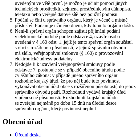
uvedeným ve větě první, je možno je učinit pomocí jiných
technických prostředků, zejména prostřednictvím dálnopisu,
telefaxu nebo veřejné datové sítě bez použití podpisu.
Podání se činí u správního orgánu, který je věcně a místně
příslušný. Podání je učiněno dnem, kdy tomuto orgánu došlo.
Není-li správní orgán schopen zajistit přijímání podání
v elektronické podobě podle odstavce 4, uzavře osoba
uvedená v § 160 odst. 1. jejíž je tento správní orgán součástí,
s obcí s rozšířenou působností, v jejímž správním obvodu
má sídlo, veřejnoprávní smlouvu (§ 160) o provozování
elektronické adresy podatelny.
Nedojde-li k uzavření veřejnoprávní smlouvy podle
odstavce 7, postupuje se v případě obecního úřadu podle
zvláštního zákona: v případě jiného správního orgánu
rozhodne krajský úřad, že pro něj bude tuto povinnost
vykonávat obecní úřad obce s rozšířenou působností, do jehož
správního obvodu patří. Rozhodnutí vydává krajský úřad
v přenesené působnosti. Rozhodnutí krajského úřadu
se zveřejní nejméně po dobu 15 dnů na úřední desce
správního orgánu, který povinnost neplnil.
Obecní úřad
Úřední deska