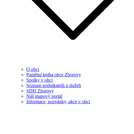
O obci
Pamětní kniha obce Zborovy
Spolky v obci
Seznam podnikatelů a služeb
SDH Zborovy
Náš mapový portál
Informace, pozvánky, akce v obci