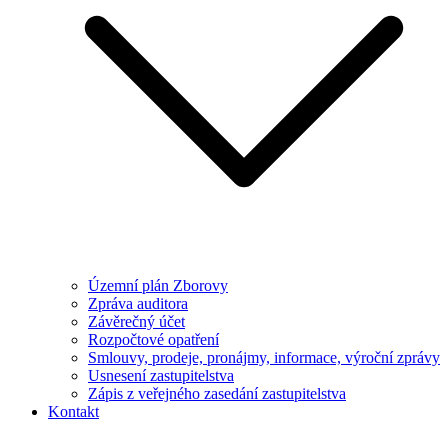
Územní plán Zborovy
Zpráva auditora
Závěrečný účet
Rozpočtové opatření
Smlouvy, prodeje, pronájmy, informace, výroční zprávy
Usnesení zastupitelstva
Zápis z veřejného zasedání zastupitelstva
Kontakt