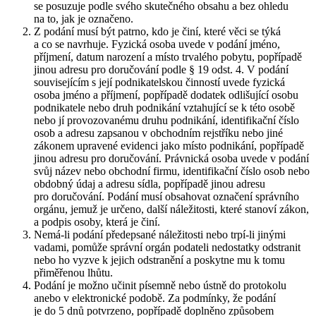
se posuzuje podle svého skutečného obsahu a bez ohledu
na to, jak je označeno.
Z podání musí být patrno, kdo je činí, které věci se týká
a co se navrhuje. Fyzická osoba uvede v podání jméno,
příjmení, datum narození a místo trvalého pobytu, popřípadě
jinou adresu pro doručování podle § 19 odst. 4. V podání
souvisejícím s její podnikatelskou činností uvede fyzická
osoba jméno a příjmení, popřípadě dodatek odlišující osobu
podnikatele nebo druh podnikání vztahující se k této osobě
nebo jí provozovanému druhu podnikání, identifikační číslo
osob a adresu zapsanou v obchodním rejstříku nebo jiné
zákonem upravené evidenci jako místo podnikání, popřípadě
jinou adresu pro doručování. Právnická osoba uvede v podání
svůj název nebo obchodní firmu, identifikační číslo osob nebo
obdobný údaj a adresu sídla, popřípadě jinou adresu
pro doručování. Podání musí obsahovat označení správního
orgánu, jemuž je určeno, další náležitosti, které stanoví zákon,
a podpis osoby, která je činí.
Nemá-li podání předepsané náležitosti nebo trpí-li jinými
vadami, pomůže správní orgán podateli nedostatky odstranit
nebo ho vyzve k jejich odstranění a poskytne mu k tomu
přiměřenou lhůtu.
Podání je možno učinit písemně nebo ústně do protokolu
anebo v elektronické podobě. Za podmínky, že podání
je do 5 dnů potvrzeno, popřípadě doplněno způsobem