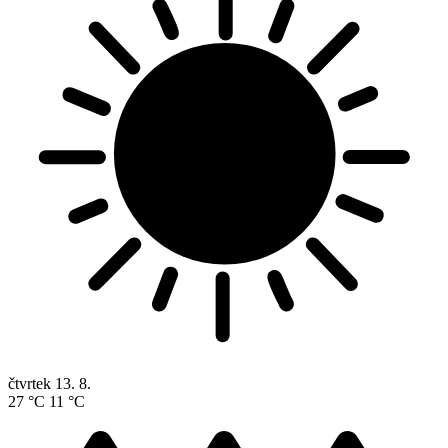
čtvrtek
13. 8.
27 °C
11 °C