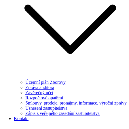
Územní plán Zborovy
Zpráva auditora
Závěrečný účet
Rozpočtové opatření
Smlouvy, prodeje, pronájmy, informace, výroční zprávy
Usnesení zastupitelstva
Zápis z veřejného zasedání zastupitelstva
Kontakt