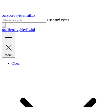
ou.zborovy@email.cz
Hledaný výraz
rozšířené vyhledávání
Menu
Obec