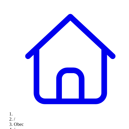
/
Obec