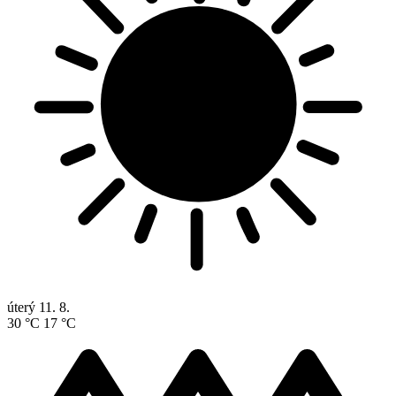
úterý
11. 8.
30 °C
17 °C