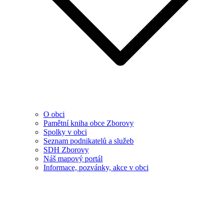
O obci
Pamětní kniha obce Zborovy
Spolky v obci
Seznam podnikatelů a služeb
SDH Zborovy
Náš mapový portál
Informace, pozvánky, akce v obci