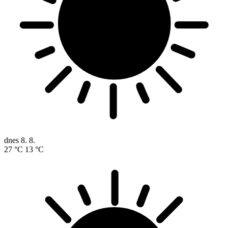
dnes
8. 8.
27 °C
13 °C