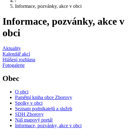
/
Informace, pozvánky, akce v obci
Informace, pozvánky, akce v
obci
Aktuality
Kalendář akcí
Hlášení rozhlasu
Fotogalerie
Obec
O obci
Pamětní kniha obce Zborovy
Spolky v obci
Seznam podnikatelů a služeb
SDH Zborovy
Náš mapový portál
Informace, pozvánky, akce v obci