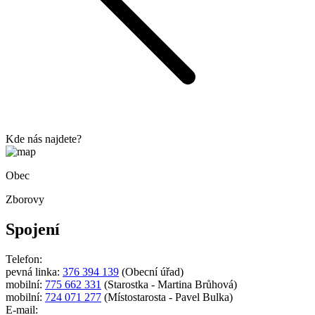
Kde nás najdete?
Obec
Zborovy
Spojení
Telefon:
pevná linka:
376 394 139
(Obecní úřad)
mobilní:
775 662 331
(Starostka - Martina Brůhová)
mobilní:
724 071 277
(Místostarosta - Pavel Bulka)
E-mail: