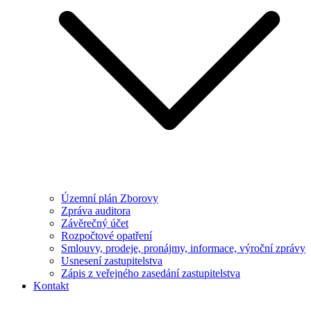
Územní plán Zborovy
Zpráva auditora
Závěrečný účet
Rozpočtové opatření
Smlouvy, prodeje, pronájmy, informace, výroční zprávy
Usnesení zastupitelstva
Zápis z veřejného zasedání zastupitelstva
Kontakt