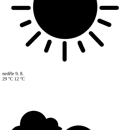
neděle
9. 8.
29 °C
12 °C