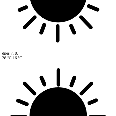
dnes
7. 8.
28 °C
16 °C