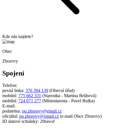
Kde nás najdete?
Obec
Zborovy
Spojení
Telefon:
pevná linka:
376 394 139
(Obecní úřad)
mobilní:
775 662 331
(Starostka - Martina Brůhová)
mobilní:
724 071 277
(Místostarosta - Pavel Bulka)
E-mail:
podatelna:
ou.zborovy@email.cz
oficiální:
ou.zborovy@email.cz
(e-mail Obce Zborovy)
ID datové schránky: 29rawsf