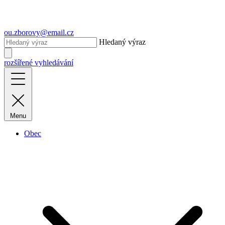
ou.zborovy@email.cz
Hledaný výraz
rozšířené vyhledávání
Menu
Obec