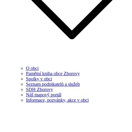
O obci
Pamětní kniha obce Zborovy
Spolky v obci
Seznam podnikatelů a služeb
SDH Zborovy
Náš mapový portál
Informace, pozvánky, akce v obci