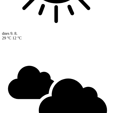
dnes
9. 8.
29 °C
12 °C