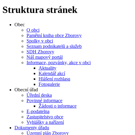
Struktura stránek
Obec
O obci
Pamětní kniha obce Zborovy
Spolky v obci
Seznam podnikatelů a služeb
SDH Zborovy
Náš mapový portál
Informace, pozvánky, akce v obci
Aktuality
Kalendář akcí
Hlášení rozhlasu
Fotogalerie
Obecní úřad
Úřední deska
Povinné informace
Žádosti o informace
E-podatelna
Zastupitelstvo obce
Vyhlášky a nařízení
Dokumenty úřadu
Územní plán Zborovy