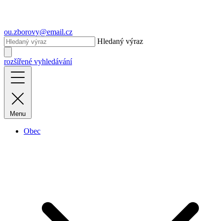
ou.zborovy@email.cz
Hledaný výraz
rozšířené vyhledávání
Menu
Obec