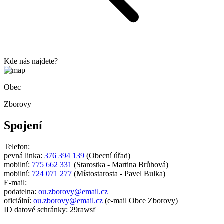
Kde nás najdete?
Obec
Zborovy
Spojení
Telefon:
pevná linka:
376 394 139
(Obecní úřad)
mobilní:
775 662 331
(Starostka - Martina Brůhová)
mobilní:
724 071 277
(Místostarosta - Pavel Bulka)
E-mail:
podatelna:
ou.zborovy@email.cz
oficiální:
ou.zborovy@email.cz
(e-mail Obce Zborovy)
ID datové schránky: 29rawsf