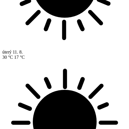
úterý
11. 8.
30 °C
17 °C