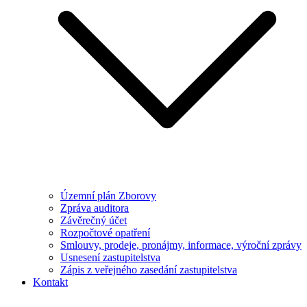
Územní plán Zborovy
Zpráva auditora
Závěrečný účet
Rozpočtové opatření
Smlouvy, prodeje, pronájmy, informace, výroční zprávy
Usnesení zastupitelstva
Zápis z veřejného zasedání zastupitelstva
Kontakt