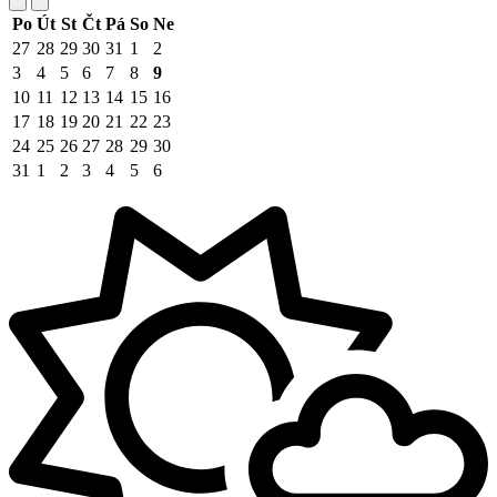
Po
Út
St
Čt
Pá
So
Ne
27
28
29
30
31
1
2
3
4
5
6
7
8
9
10
11
12
13
14
15
16
17
18
19
20
21
22
23
24
25
26
27
28
29
30
31
1
2
3
4
5
6