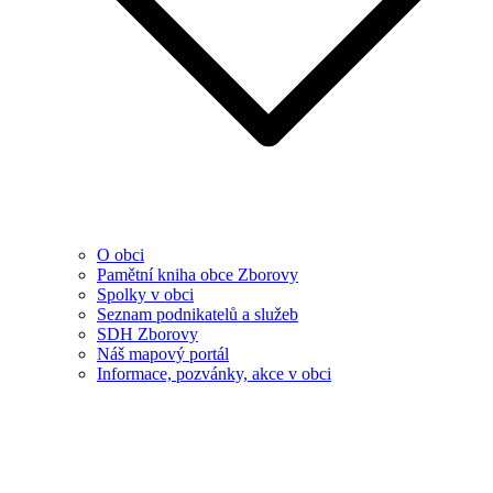
O obci
Pamětní kniha obce Zborovy
Spolky v obci
Seznam podnikatelů a služeb
SDH Zborovy
Náš mapový portál
Informace, pozvánky, akce v obci