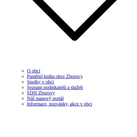
O obci
Pamětní kniha obce Zborovy
Spolky v obci
Seznam podnikatelů a služeb
SDH Zborovy
Náš mapový portál
Informace, pozvánky, akce v obci