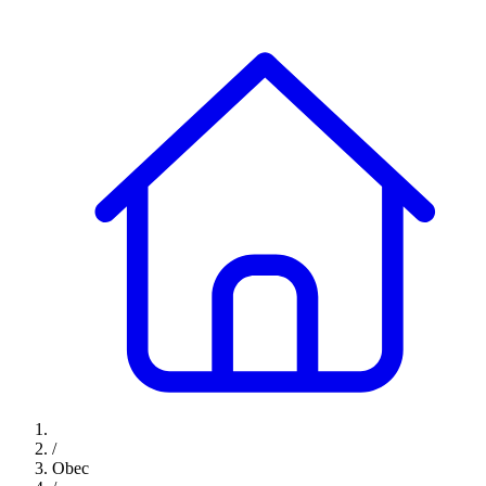
/
Obec