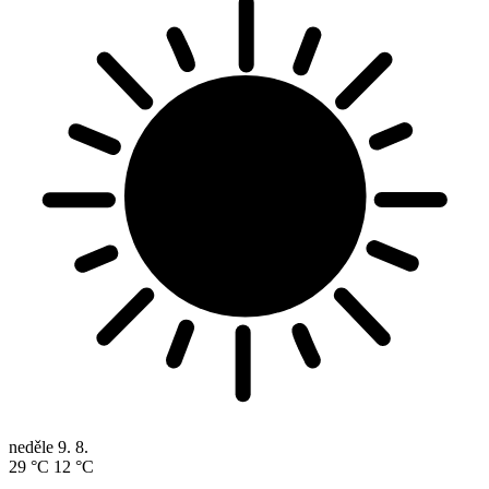
neděle
9. 8.
29 °C
12 °C