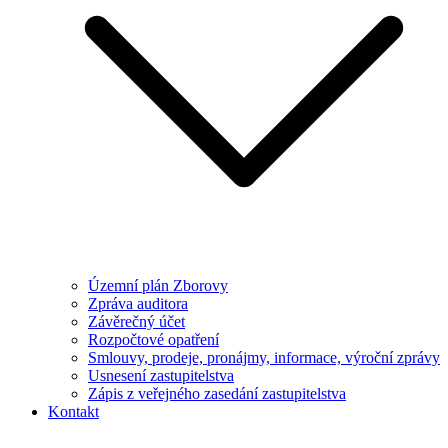
Územní plán Zborovy
Zpráva auditora
Závěrečný účet
Rozpočtové opatření
Smlouvy, prodeje, pronájmy, informace, výroční zprávy
Usnesení zastupitelstva
Zápis z veřejného zasedání zastupitelstva
Kontakt