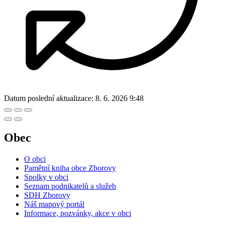
Datum poslední aktualizace:
8. 6. 2026 9:48
Obec
O obci
Pamětní kniha obce Zborovy
Spolky v obci
Seznam podnikatelů a služeb
SDH Zborovy
Náš mapový portál
Informace, pozvánky, akce v obci