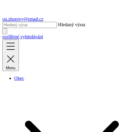
ou.zborovy@email.cz
Hledaný výraz
rozšířené vyhledávání
Menu
Obec